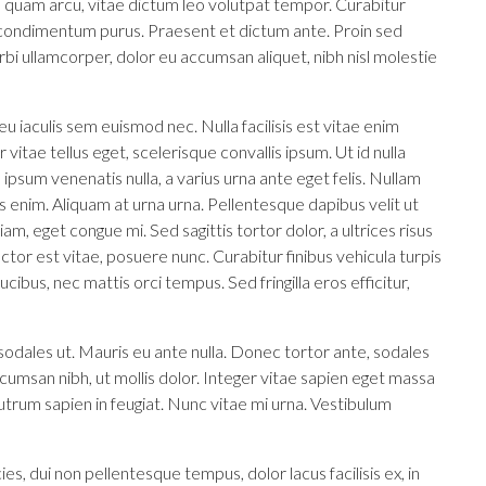
e quam arcu, vitae dictum leo volutpat tempor. Curabitur
condimentum purus. Praesent et dictum ante. Proin sed
bi ullamcorper, dolor eu accumsan aliquet, nibh nisl molestie
u iaculis sem euismod nec. Nulla facilisis est vitae enim
vitae tellus eget, scelerisque convallis ipsum. Ut id nulla
a ipsum venenatis nulla, a varius urna ante eget felis. Nullam
tis enim. Aliquam at urna urna. Pellentesque dapibus velit ut
m, eget congue mi. Sed sagittis tortor dolor, a ultrices risus
tor est vitae, posuere nunc. Curabitur finibus vehicula turpis
ibus, nec mattis orci tempus. Sed fringilla eros efficitur,
sodales ut. Mauris eu ante nulla. Donec tortor ante, sodales
cumsan nibh, ut mollis dolor. Integer vitae sapien eget massa
utrum sapien in feugiat. Nunc vitae mi urna. Vestibulum
cies, dui non pellentesque tempus, dolor lacus facilisis ex, in