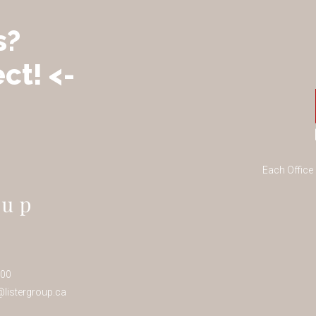
s?
ct! <-
Each Office
100
listergroup.ca