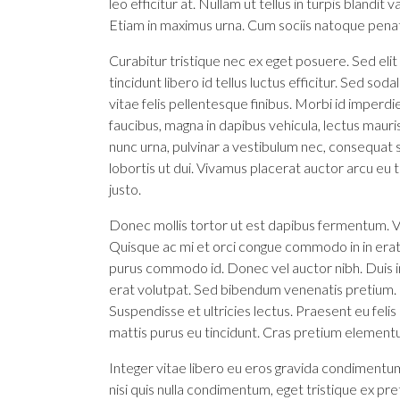
leo efficitur at. Nullam ut tellus in turpis blandit 
Etiam in maximus urna. Cum sociis natoque penati
Curabitur tristique nec ex eget posuere. Sed elit 
tincidunt libero id tellus luctus efficitur. Sed sod
vitae felis pellentesque finibus. Morbi id imperd
faucibus, magna in dapibus vehicula, lectus maur
nunc urna, pulvinar a vestibulum nec, consequat 
lobortis ut dui. Vivamus placerat auctor arcu eu t
justo.
Donec mollis tortor ut est dapibus fermentum. Vesti
Quisque ac mi et orci congue commodo in in erat.
purus commodo id. Donec vel auctor nibh. Duis i
erat volutpat. Sed bibendum venenatis pretium. L
Suspendisse et ultricies lectus. Praesent eu fel
mattis purus eu tincidunt. Cras pretium element
Integer vitae libero eu eros gravida condimentu
nisi quis nulla condimentum, eget tristique ex p