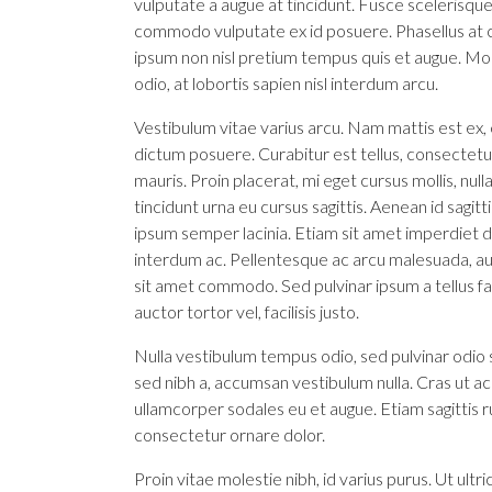
vulputate a augue at tincidunt. Fusce scelerisqu
commodo vulputate ex id posuere. Phasellus at 
ipsum non nisl pretium tempus quis et augue. Mor
odio, at lobortis sapien nisl interdum arcu.
Vestibulum vitae varius arcu. Nam mattis est ex, e
dictum posuere. Curabitur est tellus, consectetur 
mauris. Proin placerat, mi eget cursus mollis, null
tincidunt urna eu cursus sagittis. Aenean id sagit
ipsum semper lacinia. Etiam sit amet imperdiet dia
interdum ac. Pellentesque ac arcu malesuada, auc
sit amet commodo. Sed pulvinar ipsum a tellus fauc
auctor tortor vel, facilisis justo.
Nulla vestibulum tempus odio, sed pulvinar odio 
sed nibh a, accumsan vestibulum nulla. Cras ut ac
ullamcorper sodales eu et augue. Etiam sagittis r
consectetur ornare dolor.
Proin vitae molestie nibh, id varius purus. Ut ultri