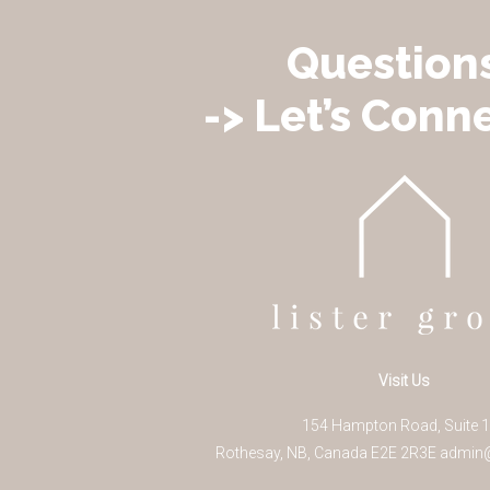
Question
-> Let’s Conne
Visit Us
154 Hampton Road, Suite 
Rothesay
,
NB
,
Canada
E2E 2R3
E
admin@