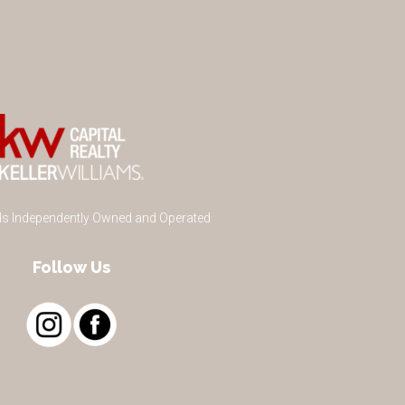
 Is Independently Owned and Operated
Follow Us