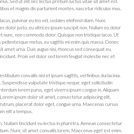
varius. Sed ut elit nec lectus pretium luctus vitae sit amet est.
bus et magnis dis parturient montes, nascetur ridiculus mus.
lacus, pulvinar eu leo vel, sodales eleifend diam. Nunc
ales dolor justo, eu ultrices ipsum suscipit non. Nullam eu dolor
iet nunc, non commodo dolor. Quisque non tristique lacus. Ut
is pellentesque metus, eu sagittis mi enim quis massa. Donec
sit amet urna. Duis augue nisi, rhoncus sed consequat eu,
incidunt. Proin vel dolor sed lorem feugiat molestie nec et
bulum convallis nisl et ipsum sagittis, vel finibus dui lacinia.
 Suspendisse vulputate tristique neque, eget sollicitudin
nterdum lorem purus, eget viverra ipsum congue in. Aliquam
orem ipsum dolor sit amet, consectetur adipiscing elit.
is rutrum, placerat dolor eget, congue urna. Maecenas cursus
um elit a tempus.
m. Nullam tincidunt eu lectus in pharetra. Aenean consectetur
retium. Nunc sit amet convallis lorem. Maecenas eget est enim.