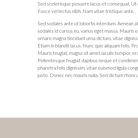
Sed scelerisque posuere lacus et consequat. Ut ul
Fusce vel lectus nibh. Nam vitae tristique ante.
Sed sodales ante ut lobortis interdum. Aenean at
sodales id cursus eu, varius eget massa. Mauris eros
ornare magna tincidunt urna dictum, vitae digniss
Etiam in blandit lacus. Nunc quis aliquam felis. Pro
Mauris feugiat, magna sit amet iaculis tempor, erat
Pellentesque feugiat dapibus neque et condime
pharetra felis dignissim, vitae euismod ligula cong
justo. Donec nec mauris nulla. Sed dictum rhoncus