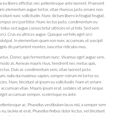
eu libero efficitur, nec pellentesque ante laoreet. Praesent
uris elementum augue tortor, vitae rhoncus justo ornare non.
cidunt nunc sollicitudin. Nunc dictum libero in feugiat feugiat.
tempus orci porttitor. Nunc lectus justo, condimentum eu
tellus sed augue consectetur ultricies et ut felis. Sed sem
ci. Cras eu ultrices augue. Quisque vel felis eget orci
 volutpat. In elementum quam non nunc accumsan, ut suscipit
nis dis parturient montes, nascetur ridiculus mus.
e metus. Donec quis fermentum nunc. Vivamus eget augue sem.
modo at. Aenean mauris risus, hendrerit nec metus quis,
ectus. Duis ac condimentum sem, vitae laoreet justo.
, nulla dui maximus sapien, semper rutrum mi tortor eu
cies. Nunc tincidunt at ipsum eu sollicitudin. Nam et ornare
r accumsan vitae. Mauris ipsum erat, sodales sit amet neque
tur eget accumsan semper, scelerisque eu ante.
ellentesque ac. Phasellus vestibulum lacus nisl, a semper sem
u, lacinia at erat. Phasellus finibus dolor lectus, vel tincidunt