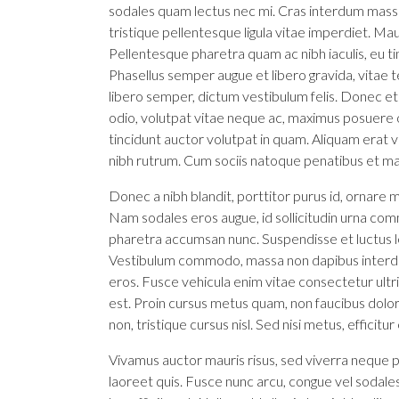
sodales quam lectus nec mi. Cras interdum massa 
tristique pellentesque ligula vitae imperdiet. Ma
Pellentesque pharetra quam ac nibh iaculis, eu tin
Phasellus semper augue et libero gravida, vitae 
libero semper, dictum vestibulum felis. Donec et 
odio, volutpat vitae neque ac, maximus posuere or
tincidunt auctor volutpat in quam. Aliquam erat
nibh rutrum. Cum sociis natoque penatibus et mag
Donec a nibh blandit, porttitor purus id, ornar
Nam sodales eros augue, id sollicitudin urna com
pharetra accumsan nunc. Suspendisse et luctus l
Vestibulum commodo, massa non dapibus interdum
eros. Fusce vehicula enim vitae consectetur ultri
est. Proin cursus metus quam, non faucibus dolo
non, tristique cursus nisl. Sed nisi metus, effici
Vivamus auctor mauris risus, sed viverra neque p
laoreet quis. Fusce nunc arcu, congue vel sodales e